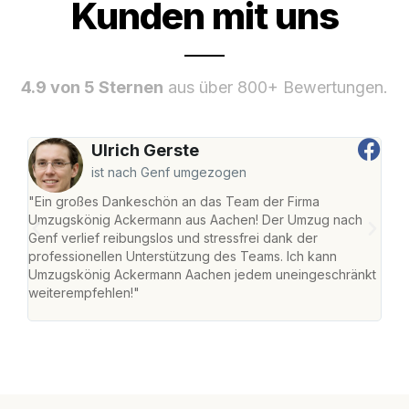
Kunden mit uns
4.9 von 5 Sternen
aus über 800+ Bewertungen.
Ulrich Gerste
ist nach Genf umgezogen
"Ein großes Dankeschön an das Team der Firma
"Di
Umzugskönig Ackermann aus Aachen! Der Umzug nach
war
Genf verlief reibungslos und stressfrei dank der
Das 
professionellen Unterstützung des Teams. Ich kann
habe
Umzugskönig Ackermann Aachen jedem uneingeschränkt
an m
weiterempfehlen!"
groß