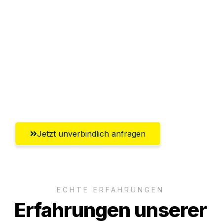
Sparen Sie bis zu 100€ bei Anfrage
Abwicklung innerhalb von 24 Stunden
Versichert bis zu 7.500€
Ggf. komplette Zollabwicklung inklusive
Umfassender Kundensupport aus
Aachen
Jetzt unverbindlich anfragen
ECHTE ERFAHRUNGEN
Erfahrungen unserer