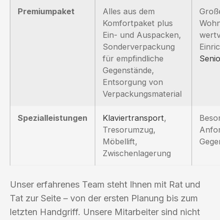
Premiumpaket
Alles aus dem
Groß
Komfortpaket plus
Wohn
Ein- und Auspacken,
wertv
Sonderverpackung
Einri
für empfindliche
Seni
Gegenstände,
Entsorgung von
Verpackungsmaterial
Spezialleistungen
Klaviertransport
,
Beso
Tresorumzug,
Anfo
Möbellift,
Gege
Zwischenlagerung
Unser erfahrenes Team steht Ihnen mit Rat und
Tat zur Seite – von der ersten Planung bis zum
letzten Handgriff. Unsere Mitarbeiter sind nicht