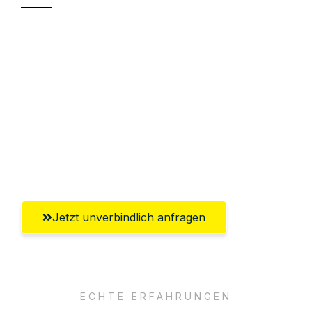
Sparen Sie bis zu 100€ bei Anfrage
Abwicklung innerhalb von 24 Stunden
Versichert bis zu 7.500€
Ggf. komplette Zollabwicklung inklusive
Umfassender Kundensupport aus
Aachen
Jetzt unverbindlich anfragen
ECHTE ERFAHRUNGEN