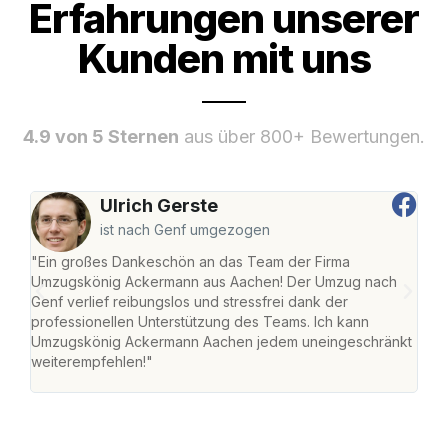
Erfahrungen unserer
Kunden mit uns
4.9 von 5 Sternen
aus über 800+ Bewertungen.
Ulrich Gerste
ist nach Genf umgezogen
"Ein großes Dankeschön an das Team der Firma
"Di
Umzugskönig Ackermann aus Aachen! Der Umzug nach
war
Genf verlief reibungslos und stressfrei dank der
Das 
professionellen Unterstützung des Teams. Ich kann
habe
Umzugskönig Ackermann Aachen jedem uneingeschränkt
an m
weiterempfehlen!"
groß