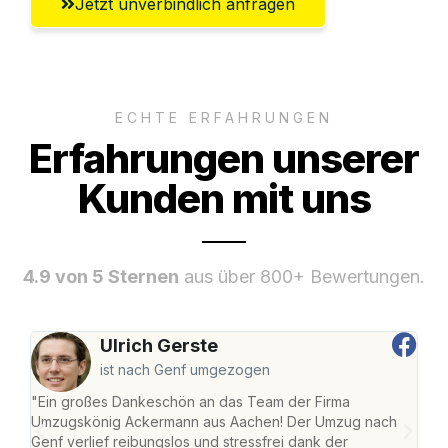
Jetzt unverbindlich anfragen
ECHTE ERFAHRUNGEN
Erfahrungen unserer
Kunden mit uns
4.9 von 5 Sternen
aus über 800+ Bewertungen.
Ulrich Gerste
ist nach Genf umgezogen
"Ein großes Dankeschön an das Team der Firma
"Di
Umzugskönig Ackermann aus Aachen! Der Umzug nach
war
Genf verlief reibungslos und stressfrei dank der
Das 