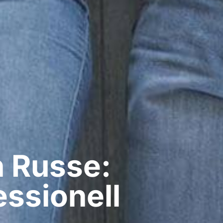
 Russe:
ssionell​