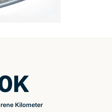
0
K
rene Kilometer