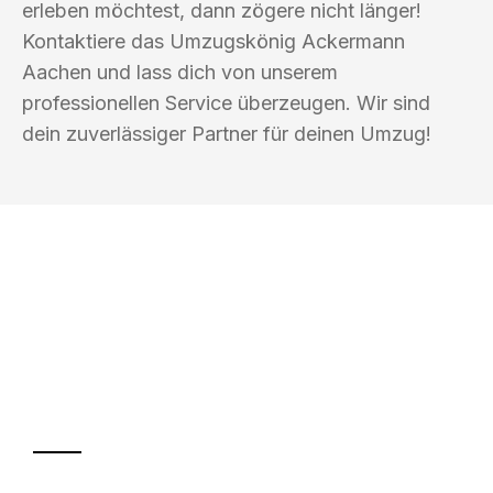
erleben möchtest, dann zögere nicht länger!
Kontaktiere das Umzugskönig Ackermann
Aachen und lass dich von unserem
professionellen Service überzeugen. Wir sind
dein zuverlässiger Partner für deinen Umzug!
UMZUGSKÖNIG ACKERMANN AACHEN
Ihr Umzug oder
Transport
Sparen Sie bis zu 100€ bei Anfrage