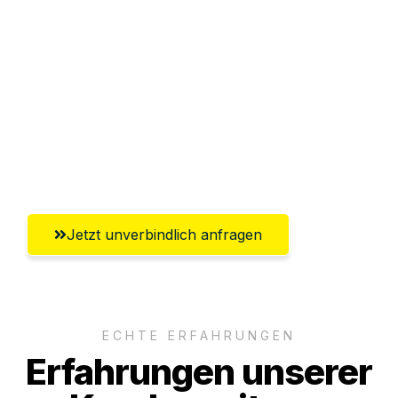
Abwicklung innerhalb von 24 Stunden
Versichert bis zu 7.500€
Ggf. komplette Zollabwicklung inklusive
Umfassender Kundensupport aus
Aachen
Jetzt unverbindlich anfragen
ECHTE ERFAHRUNGEN
Erfahrungen unserer