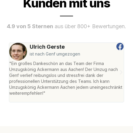
Kunden mit uns
4.9 von 5 Sternen
aus über 800+ Bewertungen.
Ulrich Gerste
ist nach Genf umgezogen
"Ein großes Dankeschön an das Team der Firma
"Di
Umzugskönig Ackermann aus Aachen! Der Umzug nach
war
Genf verlief reibungslos und stressfrei dank der
Das 
professionellen Unterstützung des Teams. Ich kann
habe
Umzugskönig Ackermann Aachen jedem uneingeschränkt
an m
weiterempfehlen!"
groß