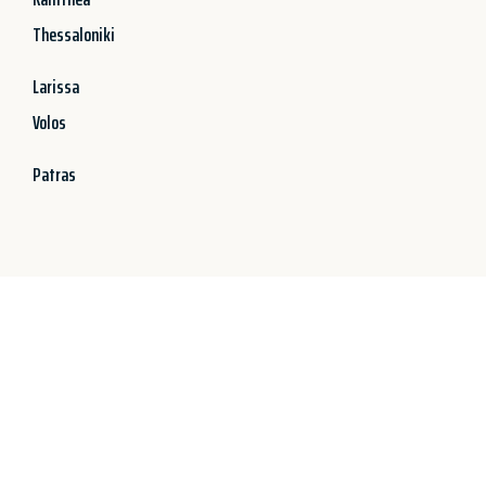
Thessaloniki
Larissa
Volos
Patras
Jetzt anfragen &
100€ sparen!