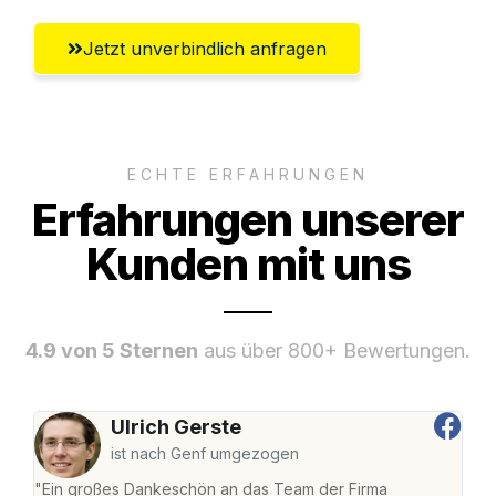
Jetzt unverbindlich anfragen
ECHTE ERFAHRUNGEN
Erfahrungen unserer
Kunden mit uns
4.9 von 5 Sternen
aus über 800+ Bewertungen.
Ulrich Gerste
ist nach Genf umgezogen
"Ein großes Dankeschön an das Team der Firma
"Di