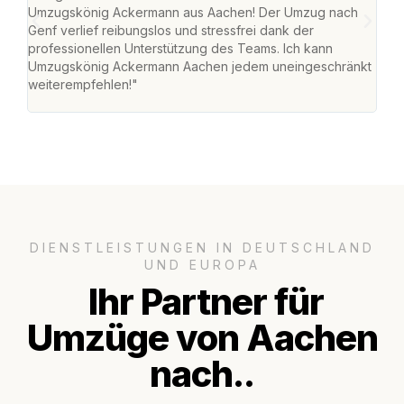
Umzugskönig Ackermann aus Aachen! Der Umzug nach
war
Genf verlief reibungslos und stressfrei dank der
Das 
professionellen Unterstützung des Teams. Ich kann
habe
Umzugskönig Ackermann Aachen jedem uneingeschränkt
an m
weiterempfehlen!"
groß
DIENSTLEISTUNGEN IN DEUTSCHLAND
UND EUROPA
Ihr Partner für
Umzüge von Aachen
nach..