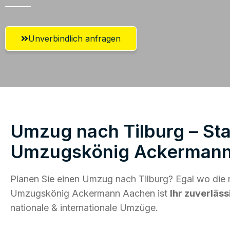
Unverbindlich anfragen
Umzug nach Tilburg – Sta
Umzugskönig Ackerman
Planen Sie einen Umzug nach Tilburg? Egal wo die n
Umzugskönig Ackermann Aachen ist
Ihr zuverläss
nationale & internationale Umzüge.