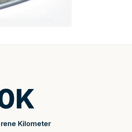
0
K
rene Kilometer