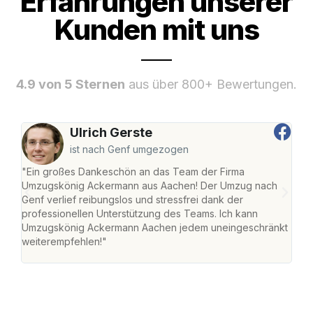
Erfahrungen unserer
Kunden mit uns
4.9 von 5 Sternen
aus über 800+ Bewertungen.
Ulrich Gerste
ist nach Genf umgezogen
"Ein großes Dankeschön an das Team der Firma
"Di
Umzugskönig Ackermann aus Aachen! Der Umzug nach
war
Genf verlief reibungslos und stressfrei dank der
Das 
professionellen Unterstützung des Teams. Ich kann
habe
Umzugskönig Ackermann Aachen jedem uneingeschränkt
an m
weiterempfehlen!"
groß