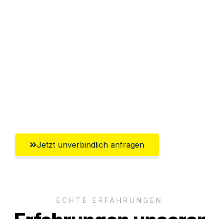
Sparen Sie bis zu 100€ bei Anfrage
Abwicklung innerhalb von 24 Stunden
Versichert bis zu 7.500€
Ggf. komplette Zollabwicklung inklusive
Umfassender Kundensupport aus
Aachen
Jetzt unverbindlich anfragen
ECHTE ERFAHRUNGEN