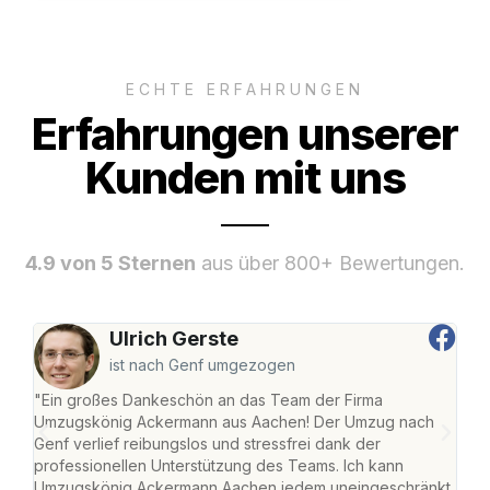
ECHTE ERFAHRUNGEN
Erfahrungen unserer
Kunden mit uns
4.9 von 5 Sternen
aus über 800+ Bewertungen.
Ulrich Gerste
ist nach Genf umgezogen
"Ein großes Dankeschön an das Team der Firma
"Di
Umzugskönig Ackermann aus Aachen! Der Umzug nach
war
Genf verlief reibungslos und stressfrei dank der
Das 
professionellen Unterstützung des Teams. Ich kann
habe
Umzugskönig Ackermann Aachen jedem uneingeschränkt
an m