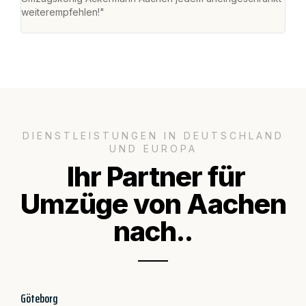
weiterempfehlen!"
groß
DIENSTLEISTUNGEN IN DEUTSCHLAND
UND EUROPA
Ihr Partner für
Umzüge von Aachen
nach..
Göteborg