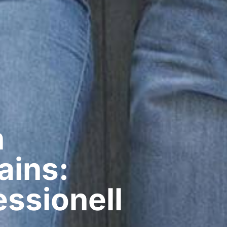
​
ains:
ssionell​