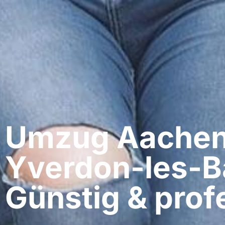
Umzug Aachen
Yverdon-les-B
Günstig & profe