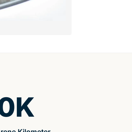
0
K
rene Kilometer