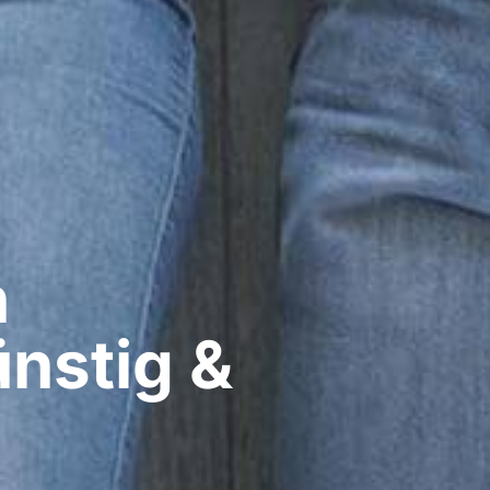
​
nstig &