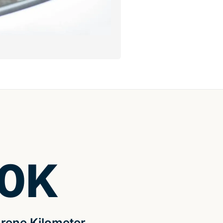
0
K
rene Kilometer