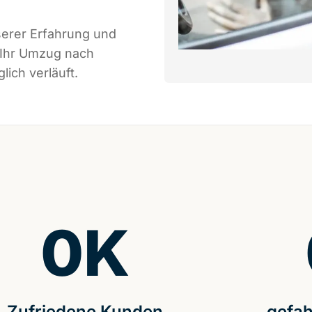
serer Erfahrung und
 Ihr Umzug nach
ich verläuft.
0
K
Zufriedene Kunden
gefah