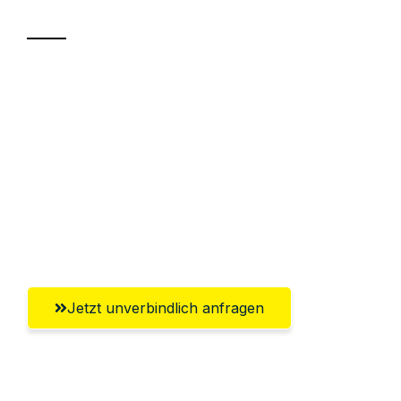
Sparen Sie bis zu 100€ bei Anfrage
Abwicklung innerhalb von 24 Stunden
Versichert bis zu 7.500€
Ggf. komplette Zollabwicklung inklusive
Umfassender Kundensupport aus
Aachen
Jetzt unverbindlich anfragen