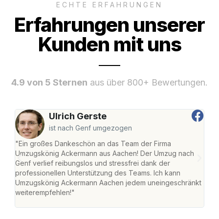
ECHTE ERFAHRUNGEN
Erfahrungen unserer
Kunden mit uns
4.9 von 5 Sternen
aus über 800+ Bewertungen.
Ulrich Gerste
ist nach Genf umgezogen
"Ein großes Dankeschön an das Team der Firma
"Di
Umzugskönig Ackermann aus Aachen! Der Umzug nach
war
Genf verlief reibungslos und stressfrei dank der
Das 
professionellen Unterstützung des Teams. Ich kann
habe
Umzugskönig Ackermann Aachen jedem uneingeschränkt
an m
weiterempfehlen!"
groß