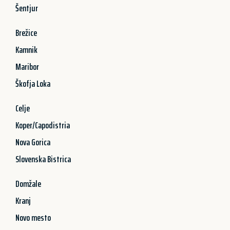
Šentjur
Brežice
Kamnik
Maribor
Škofja Loka
Celje
Koper/Capodistria
Nova Gorica
Slovenska Bistrica
Domžale
Kranj
Novo mesto