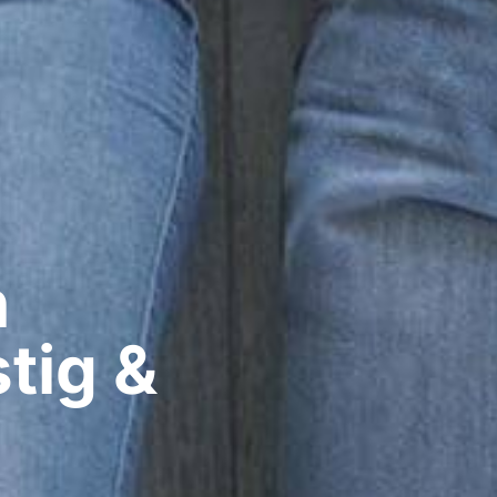
​
tig &