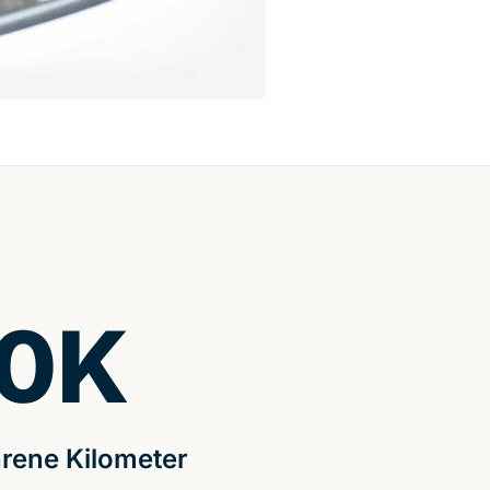
0
K
rene Kilometer