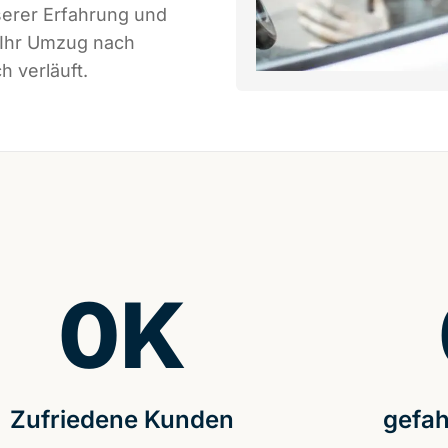
serer Erfahrung und
 Ihr Umzug nach
h verläuft.
0
K
Zufriedene Kunden
gefah