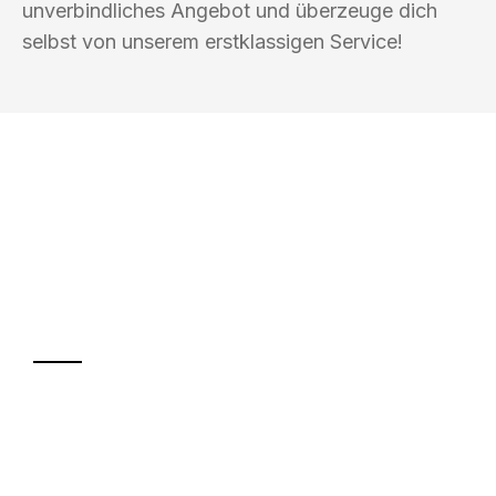
unverbindliches Angebot und überzeuge dich
selbst von unserem erstklassigen Service!
UMZUGSKÖNIG ACKERMANN AACHEN
Ihr Umzug oder
Transport
Sparen Sie bis zu 100€ bei Anfrage
Abwicklung innerhalb von 24 Stunden
Versichert bis zu 7.500€