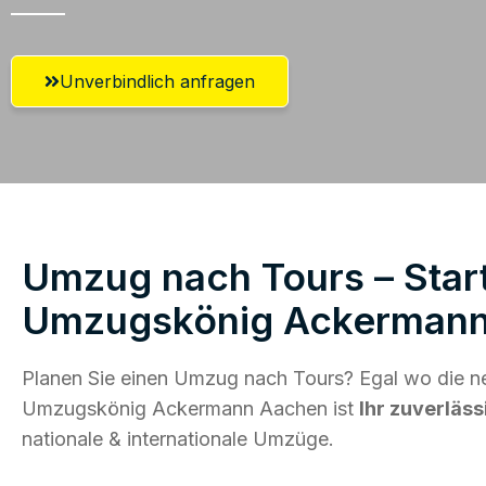
Unverbindlich anfragen
Umzug nach Tours – Start
Umzugskönig Ackerman
Planen Sie einen Umzug nach Tours? Egal wo die ne
Umzugskönig Ackermann Aachen ist
Ihr zuverläss
nationale & internationale Umzüge.