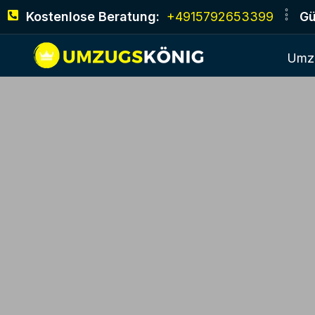
Kostenlose Beratung:
+4915792653399
Gü
Umz