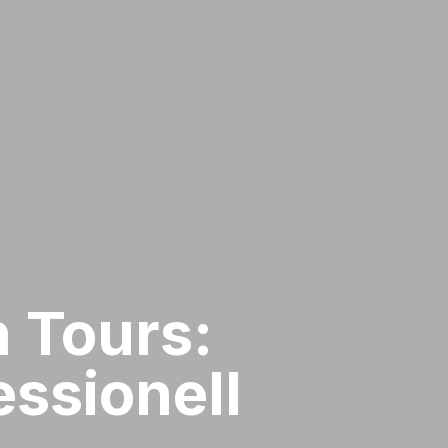
 Tours:
ssionell​