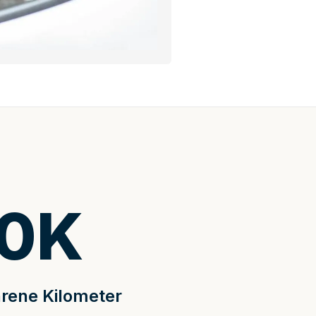
0
K
rene Kilometer