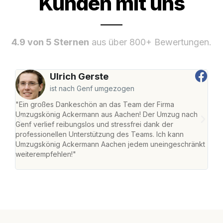
Kunden mit uns
4.9 von 5 Sternen
aus über 800+ Bewertungen.
Ulrich Gerste
ist nach Genf umgezogen
"Ein großes Dankeschön an das Team der Firma
"Di
Umzugskönig Ackermann aus Aachen! Der Umzug nach
war
Genf verlief reibungslos und stressfrei dank der
Das 
professionellen Unterstützung des Teams. Ich kann
habe
Umzugskönig Ackermann Aachen jedem uneingeschränkt
an m
weiterempfehlen!"
groß