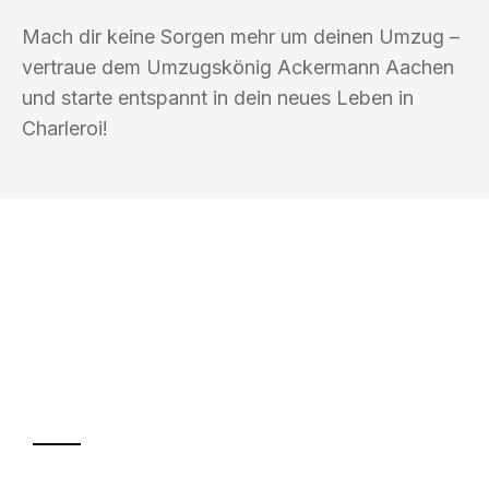
Mach dir keine Sorgen mehr um deinen Umzug –
vertraue dem Umzugskönig Ackermann Aachen
und starte entspannt in dein neues Leben in
Charleroi!
UMZUGSKÖNIG ACKERMANN AACHEN
Ihr Umzug oder
Transport
Sparen Sie bis zu 100€ bei Anfrage