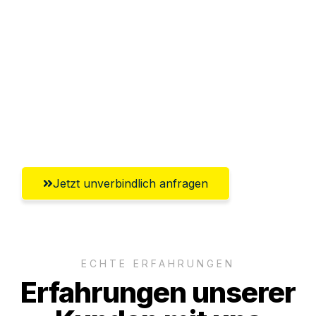
Abwicklung innerhalb von 24 Stunden
Versichert bis zu 7.500€
Ggf. komplette Zollabwicklung inklusive
Umfassender Kundensupport aus
Aachen
Jetzt unverbindlich anfragen
ECHTE ERFAHRUNGEN
Erfahrungen unserer