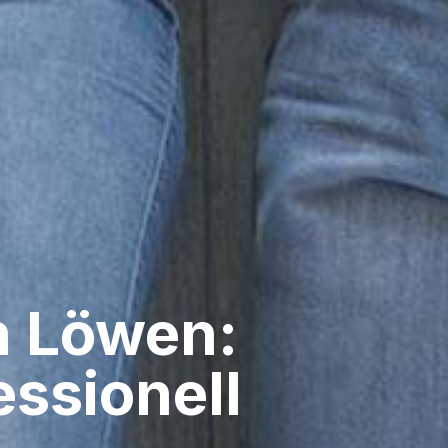
​ Löwen:
ssionell​