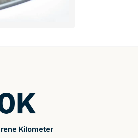
0
K
rene Kilometer