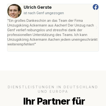
Ulrich Gerste
ist nach Genf umgezogen
"Ein großes Dankeschön an das Team der Firma
"Di
Umzugskönig Ackermann aus Aachen! Der Umzug nach
war
Genf verlief reibungslos und stressfrei dank der
Das 
professionellen Unterstützung des Teams. Ich kann
habe
Umzugskönig Ackermann Aachen jedem uneingeschränkt
an m
weiterempfehlen!"
groß
DIENSTLEISTUNGEN IN DEUTSCHLAND
UND EUROPA
Ihr Partner für