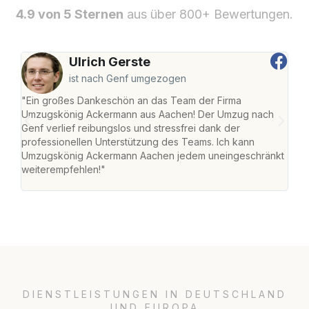
4.9 von 5 Sternen
aus über 800+ Bewertungen.
Ulrich Gerste
ist nach Genf umgezogen
"Ein großes Dankeschön an das Team der Firma
"Di
Umzugskönig Ackermann aus Aachen! Der Umzug nach
war
Genf verlief reibungslos und stressfrei dank der
Das 
professionellen Unterstützung des Teams. Ich kann
habe
Umzugskönig Ackermann Aachen jedem uneingeschränkt
an m
weiterempfehlen!"
groß
DIENSTLEISTUNGEN IN DEUTSCHLAND
UND EUROPA