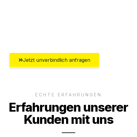
Versichert bis zu 7.500€
Ggf. komplette Zollabwicklung inklusive
Umfassender Kundensupport aus
Aachen
Jetzt unverbindlich anfragen
ECHTE ERFAHRUNGEN
Erfahrungen unserer
Kunden mit uns