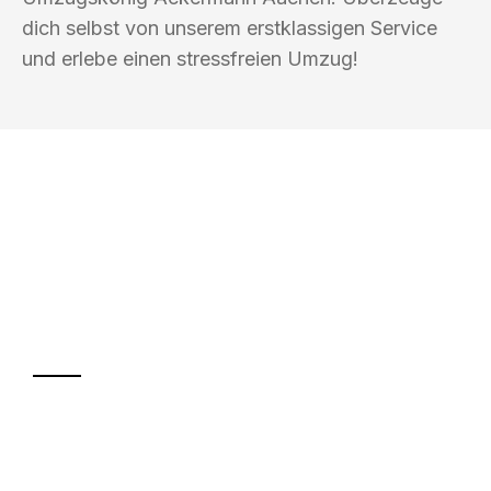
dich selbst von unserem erstklassigen Service
und erlebe einen stressfreien Umzug!
UMZUGSKÖNIG ACKERMANN AACHEN
Ihr Umzug oder
Transport
Sparen Sie bis zu 100€ bei Anfrage
Abwicklung innerhalb von 24 Stunden