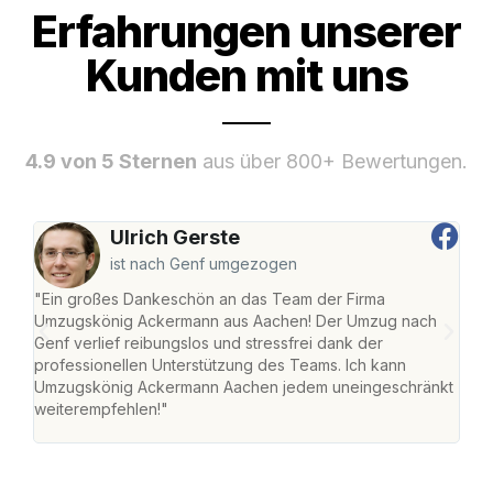
Erfahrungen unserer
Kunden mit uns
4.9 von 5 Sternen
aus über 800+ Bewertungen.
Ulrich Gerste
ist nach Genf umgezogen
"Ein großes Dankeschön an das Team der Firma
"Di
Umzugskönig Ackermann aus Aachen! Der Umzug nach
war
Genf verlief reibungslos und stressfrei dank der
Das 
professionellen Unterstützung des Teams. Ich kann
habe
Umzugskönig Ackermann Aachen jedem uneingeschränkt
an m
weiterempfehlen!"
groß