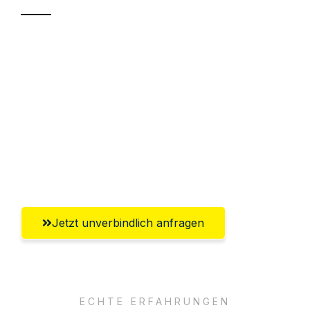
Sparen Sie bis zu 100€ bei Anfrage
Abwicklung innerhalb von 24 Stunden
Versichert bis zu 7.500€
Ggf. komplette Zollabwicklung inklusive
Umfassender Kundensupport aus
Aachen
Jetzt unverbindlich anfragen
ECHTE ERFAHRUNGEN