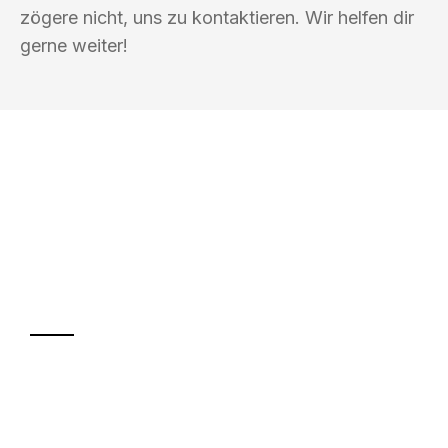
zögere nicht, uns zu kontaktieren. Wir helfen dir
gerne weiter!
UMZUGSKÖNIG ACKERMANN AACHEN
Ihr Umzug oder
Transport
Sparen Sie bis zu 100€ bei Anfrage
Abwicklung innerhalb von 24 Stunden