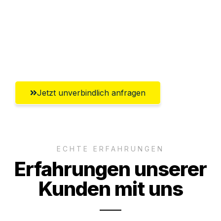
Versichert bis zu 7.500€
Ggf. komplette Zollabwicklung inklusive
Umfassender Kundensupport aus
Aachen
Jetzt unverbindlich anfragen
ECHTE ERFAHRUNGEN
Erfahrungen unserer
Kunden mit uns