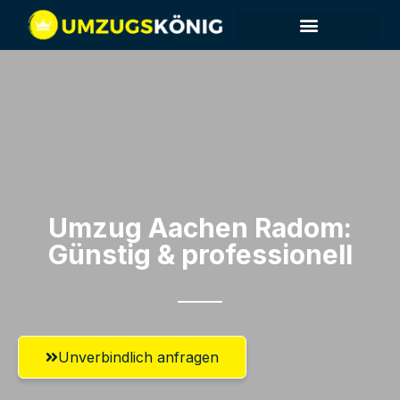
Umzugsunternehmen Aachen
Umzugsservice Aachen
Umzug Aachen​ Radom:
Günstig & professionell​
Unverbindlich anfragen