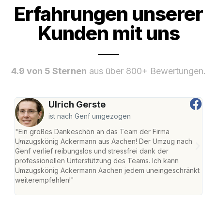
Erfahrungen unserer
Kunden mit uns
4.9 von 5 Sternen
aus über 800+ Bewertungen.
Ulrich Gerste
ist nach Genf umgezogen
"Ein großes Dankeschön an das Team der Firma
"Di
Umzugskönig Ackermann aus Aachen! Der Umzug nach
war
Genf verlief reibungslos und stressfrei dank der
Das 
professionellen Unterstützung des Teams. Ich kann
habe
Umzugskönig Ackermann Aachen jedem uneingeschränkt
an m
weiterempfehlen!"
groß