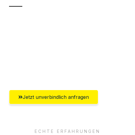
Sparen Sie bis zu 100€ bei Anfrage
Abwicklung innerhalb von 24 Stunden
Versichert bis zu 7.500€
Ggf. komplette Zollabwicklung inklusive
Umfassender Kundensupport aus
Aachen
Jetzt unverbindlich anfragen
ECHTE ERFAHRUNGEN