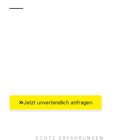
Sparen Sie bis zu 100€ bei Anfrage
Abwicklung innerhalb von 24 Stunden
Versichert bis zu 7.500€
Ggf. komplette Zollabwicklung inklusive
Umfassender Kundensupport aus
Aachen
Jetzt unverbindlich anfragen
ECHTE ERFAHRUNGEN