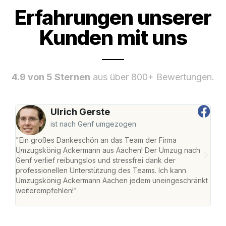
Erfahrungen unserer
Kunden mit uns
4.9 von 5 Sternen
aus über 800+ Bewertungen.
Ulrich Gerste
ist nach Genf umgezogen
"Ein großes Dankeschön an das Team der Firma
"Di
Umzugskönig Ackermann aus Aachen! Der Umzug nach
war
Genf verlief reibungslos und stressfrei dank der
Das 
professionellen Unterstützung des Teams. Ich kann
habe
Umzugskönig Ackermann Aachen jedem uneingeschränkt
an m
weiterempfehlen!"
groß