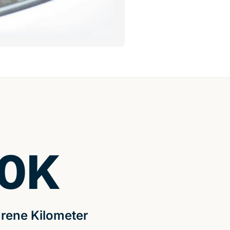
0
K
rene Kilometer