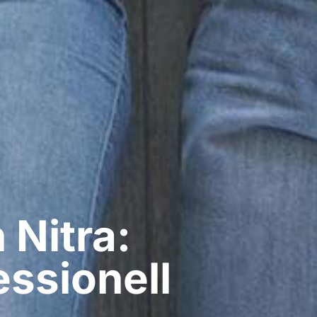
Nitra:
ssionell​