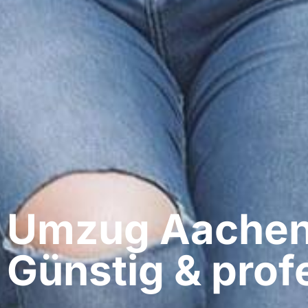
Umzug Aachen​ 
Günstig & profe