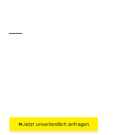
Ihr Umzug oder
Transport
Sparen Sie bis zu 100€ bei Anfrage
Abwicklung innerhalb von 24 Stunden
Versichert bis zu 7.500€
Ggf. komplette Zollabwicklung inklusive
Umfassender Kundensupport aus
Aachen
Jetzt unverbindlich anfragen