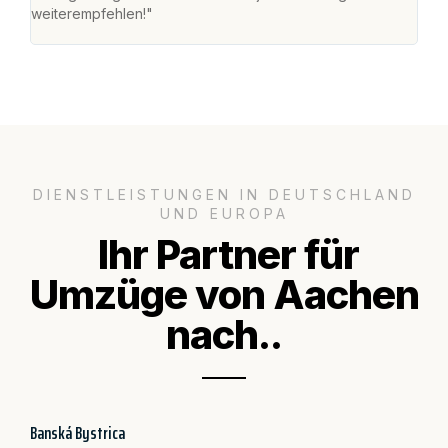
weiterempfehlen!"
groß
DIENSTLEISTUNGEN IN DEUTSCHLAND
UND EUROPA
Ihr Partner für
Umzüge von Aachen
nach..
Banská Bystrica