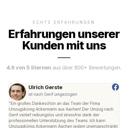
ECHTE ERFAHRUNGEN
Erfahrungen unserer
Kunden mit uns
4.9 von 5 Sternen
aus über 800+ Bewertungen.
Ulrich Gerste
ist nach Genf umgezogen
"Ein großes Dankeschön an das Team der Firma
"Di
Umzugskönig Ackermann aus Aachen! Der Umzug nach
war
Genf verlief reibungslos und stressfrei dank der
Das 
professionellen Unterstützung des Teams. Ich kann
habe
Umzugskönig Ackermann Aachen jedem uneingeschränkt
an m