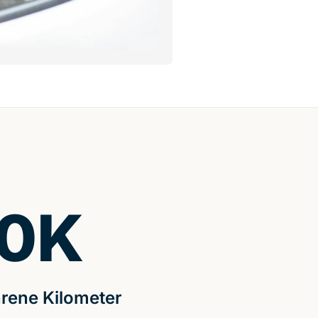
0
K
rene Kilometer