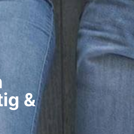
​
ig &