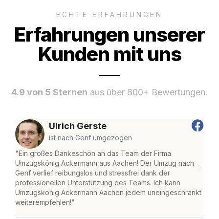
ECHTE ERFAHRUNGEN
Erfahrungen unserer
Kunden mit uns
4.9 von 5 Sternen
aus über 800+ Bewertungen.
Ulrich Gerste
ist nach Genf umgezogen
"Ein großes Dankeschön an das Team der Firma
"Di
Umzugskönig Ackermann aus Aachen! Der Umzug nach
war
Genf verlief reibungslos und stressfrei dank der
Das 
professionellen Unterstützung des Teams. Ich kann
habe
Umzugskönig Ackermann Aachen jedem uneingeschränkt
an m
weiterempfehlen!"
groß