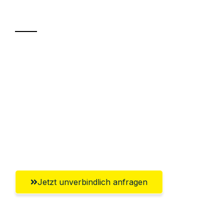
Transport
Sparen Sie bis zu 100€ bei Anfrage
Abwicklung innerhalb von 24 Stunden
Versichert bis zu 7.500€
Ggf. komplette Zollabwicklung inklusive
Umfassender Kundensupport aus
Aachen
Jetzt unverbindlich anfragen