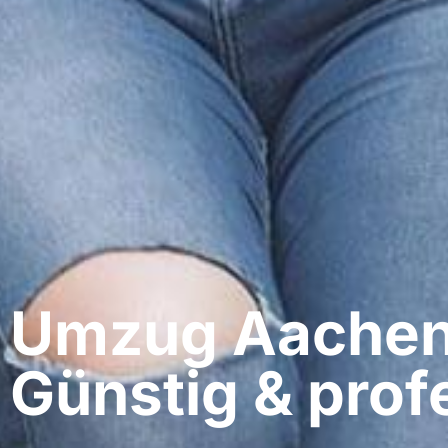
Umzug Aachen​
Günstig & profe