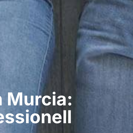
 Murcia:
ssionell​