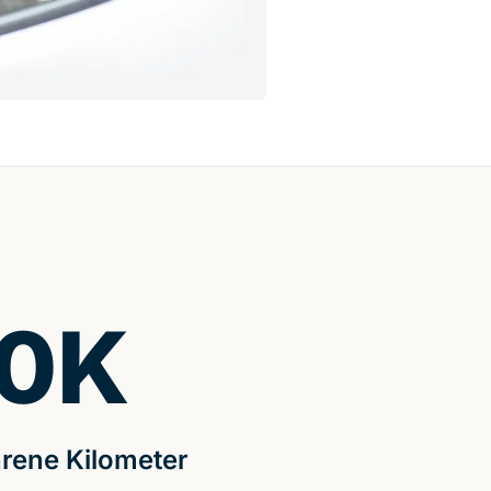
0
K
rene Kilometer