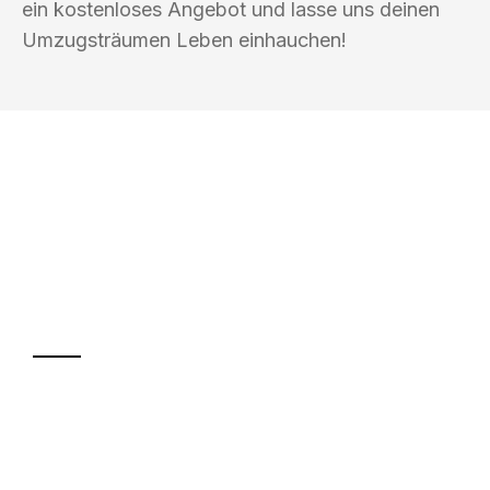
ein kostenloses Angebot und lasse uns deinen
Umzugsträumen Leben einhauchen!
UMZUGSKÖNIG ACKERMANN AACHEN
Ihr Umzug oder
Transport
Sparen Sie bis zu 100€ bei Anfrage
Abwicklung innerhalb von 24 Stunden
Versichert bis zu 7.500€