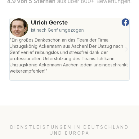
4.9 von 5 Sternen
aus über 800+ Bewertungen.
Ulrich Gerste
ist nach Genf umgezogen
"Ein großes Dankeschön an das Team der Firma
"Di
Umzugskönig Ackermann aus Aachen! Der Umzug nach
war
Genf verlief reibungslos und stressfrei dank der
Das 
professionellen Unterstützung des Teams. Ich kann
habe
Umzugskönig Ackermann Aachen jedem uneingeschränkt
an m
weiterempfehlen!"
groß
DIENSTLEISTUNGEN IN DEUTSCHLAND
UND EUROPA