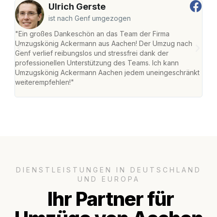
Ulrich Gerste
ist nach Genf umgezogen
"Ein großes Dankeschön an das Team der Firma
"Di
Umzugskönig Ackermann aus Aachen! Der Umzug nach
war
Genf verlief reibungslos und stressfrei dank der
Das 
professionellen Unterstützung des Teams. Ich kann
habe
Umzugskönig Ackermann Aachen jedem uneingeschränkt
an m
weiterempfehlen!"
groß
DIENSTLEISTUNGEN IN DEUTSCHLAND
UND EUROPA
Ihr Partner für