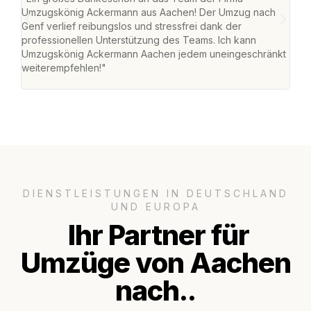
Umzugskönig Ackermann aus Aachen! Der Umzug nach
war
Genf verlief reibungslos und stressfrei dank der
Das 
professionellen Unterstützung des Teams. Ich kann
habe
Umzugskönig Ackermann Aachen jedem uneingeschränkt
an m
weiterempfehlen!"
groß
DIENSTLEISTUNGEN IN DEUTSCHLAND
UND EUROPA
Ihr Partner für
Umzüge von Aachen
nach..