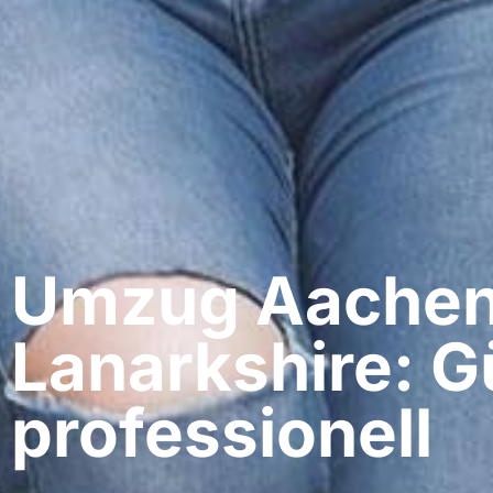
Umzug Aachen​
Lanarkshire: G
professionell​