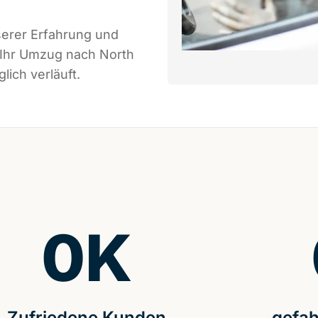
serer Erfahrung und
 Ihr Umzug nach North
lich verläuft.
0
K
Zufriedene Kunden
gefah