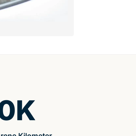
0
K
rene Kilometer