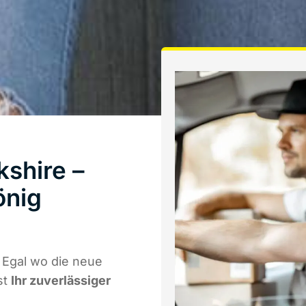
shire –
önig
 Egal wo die neue
st
Ihr zuverlässiger