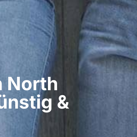
 North
ünstig &