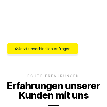
Versichert bis zu 7.500€
Ggf. komplette Zollabwicklung inklusive
Umfassender Kundensupport aus
Aachen
Jetzt unverbindlich anfragen
ECHTE ERFAHRUNGEN
Erfahrungen unserer
Kunden mit uns