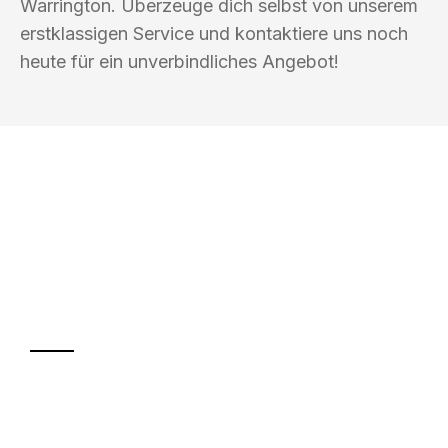
Warrington. Überzeuge dich selbst von unserem
erstklassigen Service und kontaktiere uns noch
heute für ein unverbindliches Angebot!
UMZUGSKÖNIG ACKERMANN AACHEN
Ihr Umzug oder
Transport
Sparen Sie bis zu 100€ bei Anfrage
Abwicklung innerhalb von 24 Stunden