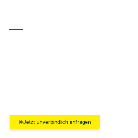
Ihr Umzug oder
Transport
Sparen Sie bis zu 100€ bei Anfrage
Abwicklung innerhalb von 24 Stunden
Versichert bis zu 7.500€
Ggf. komplette Zollabwicklung inklusive
Umfassender Kundensupport aus
Aachen
Jetzt unverbindlich anfragen