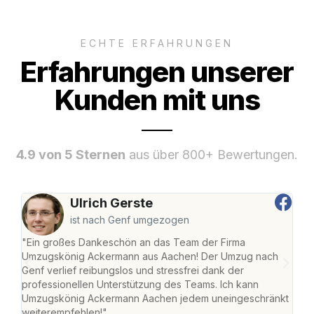
ECHTE ERFAHRUNGEN
Erfahrungen unserer
Kunden mit uns
4.9 von 5 Sternen
aus über 800+ Bewertungen.
Ulrich Gerste
ist nach Genf umgezogen
"Ein großes Dankeschön an das Team der Firma
"Di
Umzugskönig Ackermann aus Aachen! Der Umzug nach
war
Genf verlief reibungslos und stressfrei dank der
Das 
professionellen Unterstützung des Teams. Ich kann
habe
Umzugskönig Ackermann Aachen jedem uneingeschränkt
an m
weiterempfehlen!"
groß