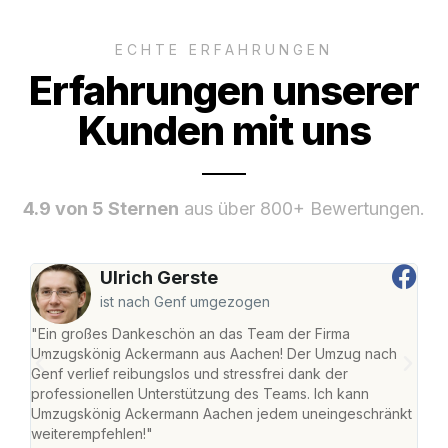
ECHTE ERFAHRUNGEN
Erfahrungen unserer
Kunden mit uns
4.9 von 5 Sternen
aus über 800+ Bewertungen.
Ulrich Gerste
ist nach Genf umgezogen
"Ein großes Dankeschön an das Team der Firma
"Di
Umzugskönig Ackermann aus Aachen! Der Umzug nach
war
Genf verlief reibungslos und stressfrei dank der
Das 
professionellen Unterstützung des Teams. Ich kann
habe
Umzugskönig Ackermann Aachen jedem uneingeschränkt
an m
weiterempfehlen!"
groß