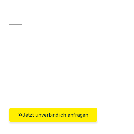
Transport
Sparen Sie bis zu 100€ bei Anfrage
Abwicklung innerhalb von 24 Stunden
Versichert bis zu 7.500€
Ggf. komplette Zollabwicklung inklusive
Umfassender Kundensupport aus
Aachen
Jetzt unverbindlich anfragen