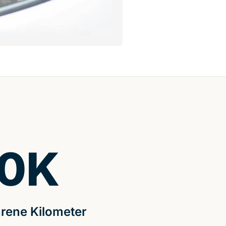
0
K
rene Kilometer