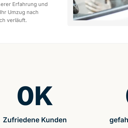
serer Erfahrung und
 Ihr Umzug nach
h verläuft.
0
K
Zufriedene Kunden
gefah