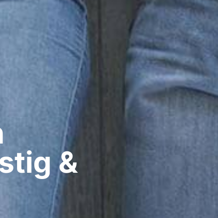
​
stig &