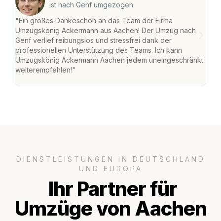
ist nach Genf umgezogen
"Ein großes Dankeschön an das Team der Firma
"Di
Umzugskönig Ackermann aus Aachen! Der Umzug nach
war
Genf verlief reibungslos und stressfrei dank der
Das 
professionellen Unterstützung des Teams. Ich kann
habe
Umzugskönig Ackermann Aachen jedem uneingeschränkt
an m
weiterempfehlen!"
groß
DIENSTLEISTUNGEN IN DEUTSCHLAND
UND EUROPA
Ihr Partner für
Umzüge von Aachen