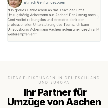
ist nach Genf umgezogen
"Ein großes Dankeschön an das Team der Firma
"Di
Umzugskönig Ackermann aus Aachen! Der Umzug nach
war
Genf verlief reibungslos und stressfrei dank der
Das 
professionellen Unterstützung des Teams. Ich kann
habe
Umzugskönig Ackermann Aachen jedem uneingeschränkt
an m
weiterempfehlen!"
groß
DIENSTLEISTUNGEN IN DEUTSCHLAND
UND EUROPA
Ihr Partner für
Umzüge von Aachen