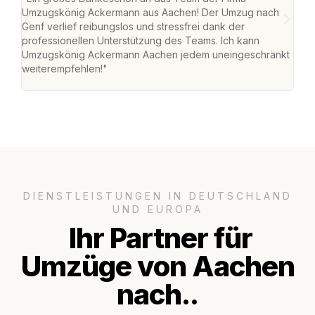
Umzugskönig Ackermann aus Aachen! Der Umzug nach
war
Genf verlief reibungslos und stressfrei dank der
Das 
professionellen Unterstützung des Teams. Ich kann
habe
Umzugskönig Ackermann Aachen jedem uneingeschränkt
an m
weiterempfehlen!"
groß
DIENSTLEISTUNGEN IN DEUTSCHLAND
UND EUROPA
Ihr Partner für
Umzüge von Aachen
nach..