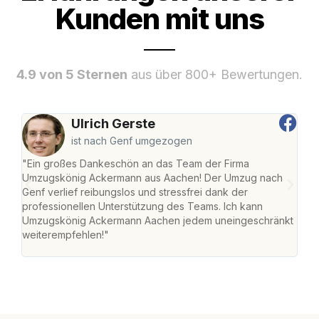
Kunden mit uns
4.9 von 5 Sternen
aus über 800+ Bewertungen.
Ulrich Gerste
ist nach Genf umgezogen
"Ein großes Dankeschön an das Team der Firma
"Di
Umzugskönig Ackermann aus Aachen! Der Umzug nach
war
Genf verlief reibungslos und stressfrei dank der
Das 
professionellen Unterstützung des Teams. Ich kann
habe
Umzugskönig Ackermann Aachen jedem uneingeschränkt
an m
weiterempfehlen!"
groß