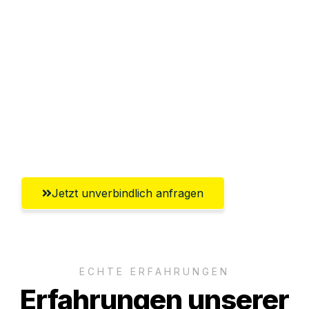
Sparen Sie bis zu 100€ bei Anfrage
Abwicklung innerhalb von 24 Stunden
Versichert bis zu 7.500€
Ggf. komplette Zollabwicklung inklusive
Umfassender Kundensupport aus
Aachen
Jetzt unverbindlich anfragen
ECHTE ERFAHRUNGEN
Erfahrungen unserer